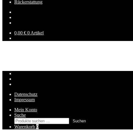
Rückerstattung
0,00
€
0 Artikel
/
Cookie-Richtlinie (EU)
Cookie-Richtlinie (EU)
Datenschutz
Impressum
Mein Konto
Suche
Suche
Suchen
nach:
Warenkorb
0