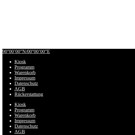
90°00’00”N/00°00’00”E
Zur
Zum
Kiosk
Navigation
Inhalt
Programm
springen
springen
Warenkorb
Impressum
Datenschutz
AGB
Rückerstattung
Kiosk
Programm
Warenkorb
Impressum
Datenschutz
AGB