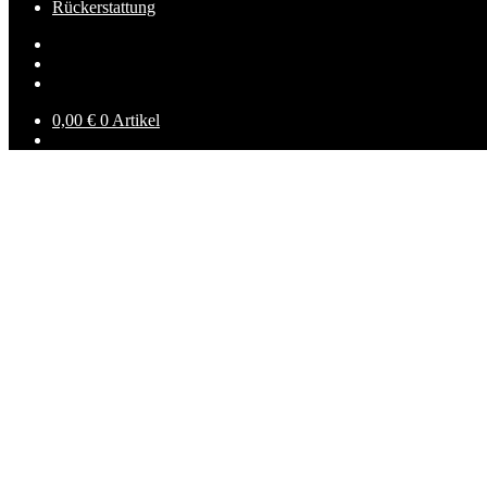
Rückerstattung
0,00
€
0 Artikel
Kiosk
Hier habt Ihr die Möglichkeit für e
Wir versenden an folgenden Tagen: Freitag, 05.12. 
Alle Bestellungen die bis zum jeweiligen Freitag, (
Alle Bestellungen die nach dem 12.12., 12 Uhr ein