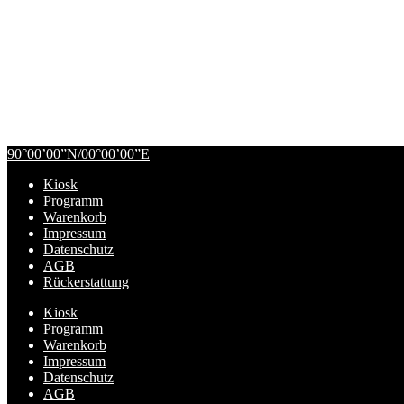
90°00’00”N/00°00’00”E
Zur
Zum
Kiosk
Navigation
Inhalt
Programm
springen
springen
Warenkorb
Impressum
Datenschutz
AGB
Rückerstattung
Kiosk
Programm
Warenkorb
Impressum
Datenschutz
AGB